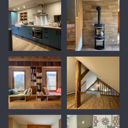
+
+
+
+