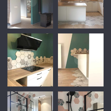
+
+
+
+