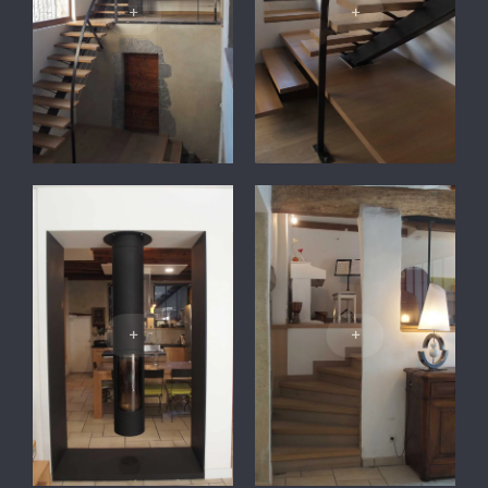
+
+
+
+